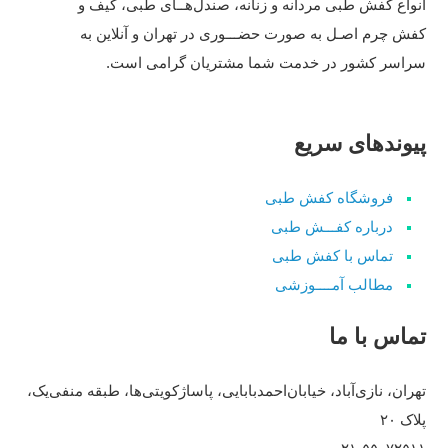
انواع کفش‌ طبی مردانه و زنانه، صندل‌هــای طبی، کیف و
محصول
انتخاب
م
شوند
کفش چرم اصـل به صورت حضـــوری در تهران و آنلاین به
انتخاب
شوند
ا
سراسر کشور در خدمت شما مشتریان گرامی است.
شوند
ش
پیوندهای سریع
فروشگاه کفش طبی
درباره کفـــش طبی
تماس با کفش طبی
مطالب آمــــوزشی
تماس با ما
تهران، نازی‌آباد، خیابان‌احمد‌بابایی، پاساژ‌کویتی‌ها، طبقه منفی‌یک،
پلاک ۲۰