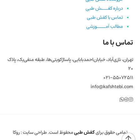
درباره کفـــش طبی
تماس با کفش طبی
مطالب آمــــوزشی
تماس با ما
تهران، نازی‌آباد، خیابان‌احمد‌بابایی، پاساژ‌کویتی‌ها، طبقه منفی‌یک، پلاک
۲۰
۰۲۱-۵۵۰۷۲۵۱۱
info@kafshtebi.com
تلگرام
اینستاگرام
واتساپ
تمامی حقوق برای
کفش طبی
محفوظ است. طراحی سایت :
روکا