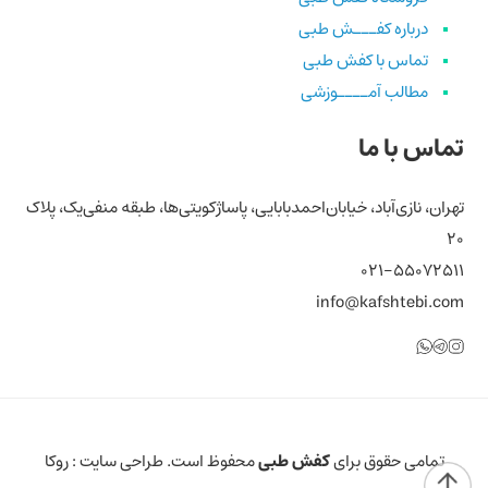
درباره کفـــش طبی
تماس با کفش طبی
مطالب آمــــوزشی
تماس با ما
تهران، نازی‌آباد، خیابان‌احمد‌بابایی، پاساژ‌کویتی‌ها، طبقه منفی‌یک، پلاک
۲۰
۰۲۱-۵۵۰۷۲۵۱۱
info@kafshtebi.com
تلگرام
اینستاگرام
واتساپ
تمامی حقوق برای
کفش طبی
محفوظ است. طراحی سایت :
روکا