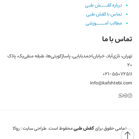
درباره کفـــش طبی
تماس با کفش طبی
مطالب آمــــوزشی
تماس با ما
تهران، نازی‌آباد، خیابان‌احمد‌بابایی، پاساژ‌کویتی‌ها، طبقه منفی‌یک، پلاک
۲۰
۰۲۱-۵۵۰۷۲۵۱۱
info@kafshtebi.com
تلگرام
اینستاگرام
واتساپ
تمامی حقوق برای
کفش طبی
محفوظ است. طراحی سایت :
روکا