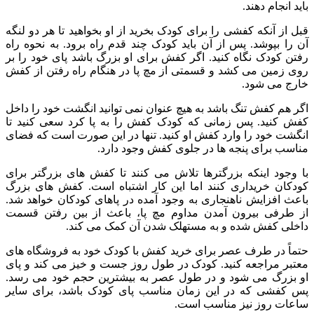
باید انجام دهند.
قبل از آنکه کفشی را برای کودک بخرید از او بخواهید تا هر دو لنگه
آن را بپوشد. پس از آن باید کودک چند قدم راه برود. به نحوه راه
رفتن کودک نگاه کنید. اگر کفش برای او بزرگ باشد پای خود را بر
روی زمین می کشد و قسمتی از مچ پا در هنگام راه رفتن از کفش
خارج می شود.
اگر هم کفش تنگ باشد به هیچ عنوان نمی توانید انگشت خود را داخل
کفش کنید. پس زمانی که کودک کفش را به پا کرد سعی کنید تا
انگشت خود را وارد کفش او کنید. تنها در این صورت است که فضای
مناسب برای پنجه ها در جلوی کفش وجود دارد.
با وجود اینکه بزرگترها تلاش می کنند تا کفش های بزرگتر برای
کودکان خریداری کنند اما این کار اشتباه است. کفش های بزرگ
باعث افزایش ناهنجاری به وجود آمده در پاهای کودکان خواهد شد.
از طرفی بیرون آمدن مداوم مچ پا، باعث از بین رفتن قسمت
داخلی کفش شده و به مستهلک شدن آن کمک می کند.
حتماً در طرف عصر برای خرید کفش با کودک خود به فروشگاه های
معتبر مراجعه کنید. کودک در طول روز جست و خیز می کند و پای
او بزرگ می شود و در طول عصر به بیشترین حجم خود می رسد.
پس کفشی که در این زمان مناسب پای کودک باشد، برای سایر
ساعات روز نیز مناسب است.