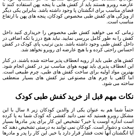
عارضه روبرو هستند باید از کفش هایی با پنجه پهن استفاده کنند تا
فضای مناسب برای انگشتان پا وجود داشته باشد. بنابراین یکی دیگر
از ویژگی های کفش طبی مخصوص کودکان، پنجه های پهن با ارتفاع
مناسب است.
زمانی که می خواهید کفش طبی مخصوص را خریداری کنید داخل
کفش را به طور کامل بررسی نمایید. نباید هیچ درز یا تکه اضافی در
داخل کفش طبی وجود داشته باشد. بدین ترتیب پای کودک در کفش
احساس راحتی کرده و با هیچ عارضه ای روبرو نخواهد شد.
کفش های طبی باید از رویه انعطاف پذیر ساخته شده باشند. در کنار
این انعطاف پذیری باید تهویه هوای مناسب نیز در کفش انجام شود.
بهترین مواد اولیه برای ساخت کفش های طبی، چرم طبیعی است.
اما گاهی با چرم های مصنوعی نیز کفش های بسیار منعطفی
ساخته می شود.
نکات مهم قبل از خرید کفش طبی کودک
حتماً شما هم به عنوان یکی از والدین کودکان زیر ۸ سال با این
مشکل روبرو هستید که نمی دانید کفشی که کودک شما به پا کرده
است اندازه اوست یا خیر؟ تشخیص این کار برای پدر مادرها بسیار
سخت و دشوار است. کودکان نمی توانند به درستی تشخیص دهند که
آیا انگشتان آنها تحت فشار قرار دارد یا خیر. این کار را پدر و مادرها