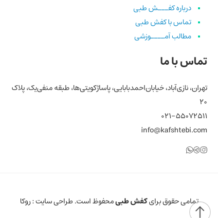
درباره کفـــش طبی
تماس با کفش طبی
مطالب آمــــوزشی
تماس با ما
تهران، نازی‌آباد، خیابان‌احمد‌بابایی، پاساژ‌کویتی‌ها، طبقه منفی‌یک، پلاک
۲۰
۰۲۱-۵۵۰۷۲۵۱۱
info@kafshtebi.com
تلگرام
اینستاگرام
واتساپ
تمامی حقوق برای
کفش طبی
محفوظ است. طراحی سایت :
روکا