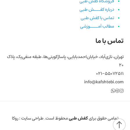
فروشگاه کفش طبی
درباره کفـــش طبی
تماس با کفش طبی
مطالب آمــــوزشی
تماس با ما
تهران، نازی‌آباد، خیابان‌احمد‌بابایی، پاساژ‌کویتی‌ها، طبقه منفی‌یک، پلاک
۲۰
۰۲۱-۵۵۰۷۲۵۱۱
info@kafshtebi.com
تلگرام
اینستاگرام
واتساپ
تمامی حقوق برای
کفش طبی
محفوظ است. طراحی سایت :
روکا