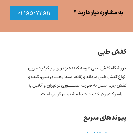
مختلفی
می
می
باشد.
به مشاوره نیاز دارید ؟
۰۲۱۵۵۰۷۲۵۱۱
باشد.
گزینه
گزینه
ها
ها
ممکن
ممکن
است
کفش طبی
است
در
در
صفحه
فروشگاه کفش طبی عرضه کننده بهترین و باکیفیت ترین
صفحه
محصول
انواع کفش‌ طبی مردانه و زنانه، صندل‌هــای طبی، کیف و
محصول
انتخاب
کفش چرم اصـل به صورت حضـــوری در تهران و آنلاین به
انتخاب
شوند
سراسر کشور در خدمت شما مشتریان گرامی است.
شوند
پیوندهای سریع