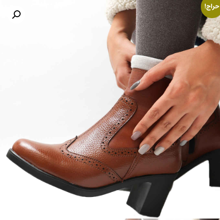
حراج!