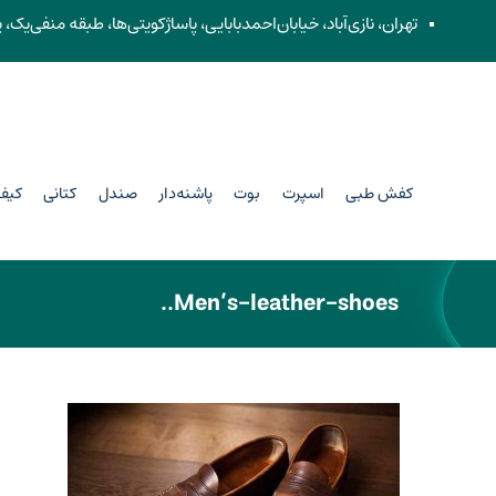
تهران، نازی‌آباد، خیابان‌احمد‌بابایی، پاساژ‌کویتی‌ها، طبقه منفی‌یک، پل
کفش طبی
اسپرت
بوت
پاشنه‌دار
صندل
کتانی
کیف
Men’s-leather-shoes..