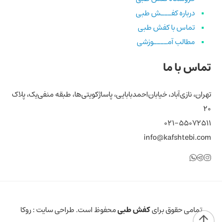
درباره کفـــش طبی
تماس با کفش طبی
مطالب آمــــوزشی
تماس با ما
تهران، نازی‌آباد، خیابان‌احمد‌بابایی، پاساژ‌کویتی‌ها، طبقه منفی‌یک، پلاک
۲۰
۰۲۱-۵۵۰۷۲۵۱۱
info@kafshtebi.com
تلگرام
اینستاگرام
واتساپ
تمامی حقوق برای
کفش طبی
محفوظ است. طراحی سایت :
روکا